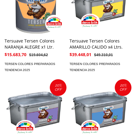
Tersuave Tersen Colores
Tersuave Tersen Colores
NARANJA ALEGRE x1 Ltr.
AMARILLO CALIDO x4 Ltrs.
$15.683,70
$39.448,01
$19.604,62
$49.310,01
TERSEN COLORES PREPARADOS
TERSEN COLORES PREPARADOS
TENDENCIA 2025
TENDENCIA 2025
20
%
20
%
OFF
OFF