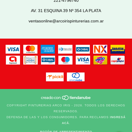
221-4796740
AV. 31 ESQUINA 39 Nº 354 LA PLATA
ventasonline@arcoirispinturerias.com.ar
COPYRIGHT PINTURERIAS ARCO IRIS - 2026. TODOS LOS DERECHOS
RESERVADOS.
DEFENSA DE LAS Y LOS CONSUMIDORES. PARA RECLAMOS
INGRESÁ
ACÁ.
BOTÓN DE ARREPENTIMIENTO