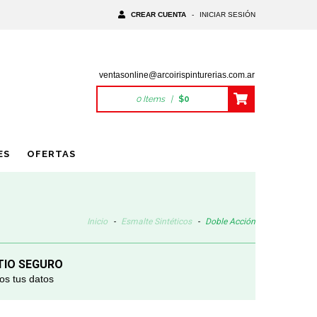
CREAR CUENTA
-
INICIAR SESIÓN
ventasonline@arcoirispinturerias.com.ar
0
Items
|
$0
ES
OFERTAS
Inicio
-
Esmalte Sintéticos
-
Doble Acción
TIO SEGURO
s tus datos