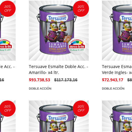
20
%
20
%
OFF
OFF
e Acc. -
Tersuave Esmalte Doble Acc. -
Tersuave Esmal
Amarillo- x4 ltr.
Verde Ingles- x4
$93.738,53
$72.943,17
16
$117.173,16
$8
DOBLE ACCIÓN
DOBLE ACCIÓN
20
%
20
%
OFF
OFF