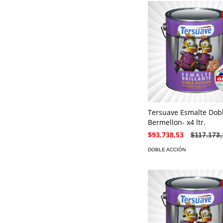
Tersuave Esmalte Dobl
Bermellon- x4 ltr.
$93.738,53
$117.173,
DOBLE ACCIÓN