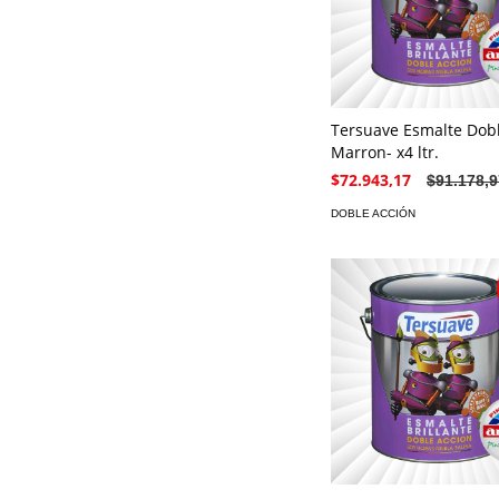
Tersuave Esmalte Dobl
Marron- x4 ltr.
$72.943,17
$91.178,9
DOBLE ACCIÓN