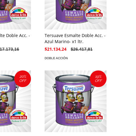
te Doble Acc. -
Tersuave Esmalte Doble Acc. -
Azul Marino- x1 ltr.
$21.134,24
17.173,16
$26.417,81
DOBLE ACCIÓN
20
%
19
%
OFF
OFF