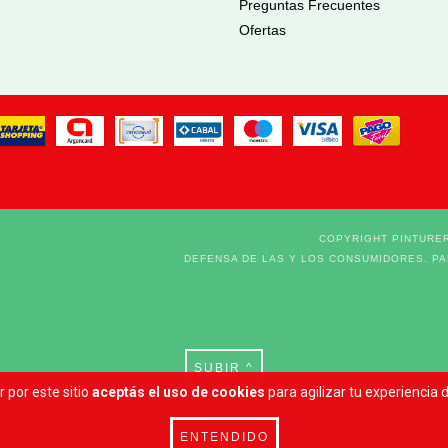
Preguntas Frecuentes
Ofertas
COPYRIGHT PINTURER
DEFENSA DE LAS Y LOS CONSUMIDORES. P
SUBIR ^
 por este sitio
aceptás el uso de cookies
para agilizar tu experiencia
ENTENDIDO