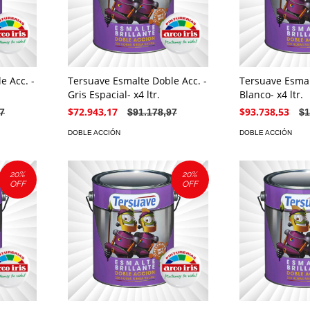
e Acc. -
Tersuave Esmalte Doble Acc. -
Tersuave Esmal
Gris Espacial- x4 ltr.
Blanco- x4 ltr.
$72.943,17
$93.738,53
7
$91.178,97
$1
DOBLE ACCIÓN
DOBLE ACCIÓN
20
%
20
%
OFF
OFF