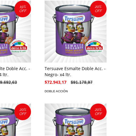
19
%
20
%
OFF
OFF
te Doble Acc. -
Tersuave Esmalte Doble Acc. -
 ltr.
Negro- x4 ltr.
$72.943,17
9.692,63
$91.178,97
DOBLE ACCIÓN
20
%
20
%
OFF
OFF