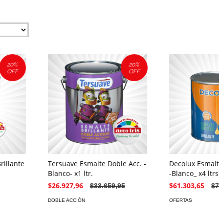
20
%
20
%
OFF
OFF
rillante
Tersuave Esmalte Doble Acc. -
Decolux Esmalte
Blanco- x1 ltr.
-Blanco_ x4 ltrs
$26.927,96
$61.303,65
$33.659,95
$7
DOBLE ACCIÓN
OFERTAS