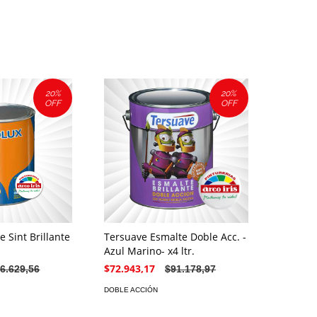
20
%
20
%
OFF
OFF
 Sint Brillante
Tersuave Esmalte Doble Acc. -
Azul Marino- x4 ltr.
$72.943,17
6.629,56
$91.178,97
DOBLE ACCIÓN