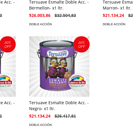
e Acc. -
Tersuave Esmalte Doble Acc. -
Tersuave Esmal
Bermellon- x1 ltr.
Marron- x1 ltr.
$26.003,86
$21.134,24
3
$32.504,83
$2
DOBLE ACCIÓN
DOBLE ACCIÓN
20
%
20
%
OFF
OFF
e Acc. -
Tersuave Esmalte Doble Acc. -
Negro- x1 ltr.
$21.134,24
1
$26.417,81
DOBLE ACCIÓN