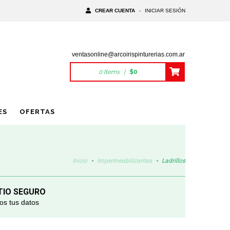
CREAR CUENTA
-
INICIAR SESIÓN
ventasonline@arcoirispinturerias.com.ar
0
Items
|
$0
ES
OFERTAS
Inicio
-
Impermeabilizantes
-
Ladrillos
TIO SEGURO
s tus datos