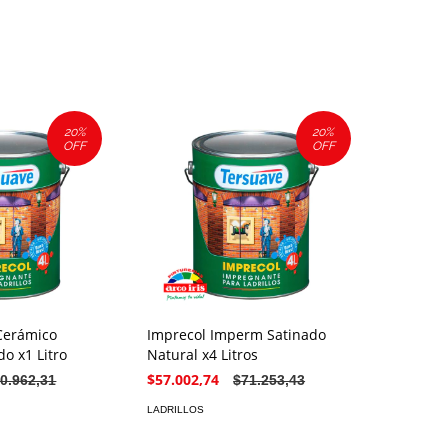
20
%
20
%
OFF
OFF
Cerámico
Imprecol Imperm Satinado
o x1 Litro
Natural x4 Litros
$57.002,74
0.962,31
$71.253,43
LADRILLOS