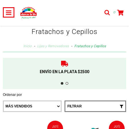
0
Fratachos y Cepillos
Inicio
-
Lijas y Removedores
-
Fratachos y Cepillos
ENVÍO EN LA PLATA $2500
Ordenar por
FILTRAR
20
%
20
%