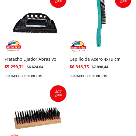
OFF
OFF
Fratacho Lijador Abrasivo
Cepillo de Acero 4x19 cm
$5.299,71
$6.318,75
$6.624,64
$7.898,44
FRATACHOS Y CEPILLOS
FRATACHOS Y CEPILLOS
20
%
OFF