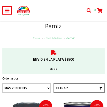
0
Barniz
Inicio
-
Línea Madera
-
Barniz
ENVÍO EN LA PLATA $2500
Ordenar por
FILTRAR
20
%
20
%