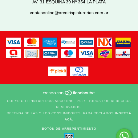
AV. 31 ESQUINA 39 Nº 354 LA PLATA
ventasonline@arcoirispinturerias.com.ar
COPYRIGHT PINTURERIAS ARCO IRIS - 2026. TODOS LOS DERECHOS
RESERVADOS.
DEFENSA DE LAS Y LOS CONSUMIDORES. PARA RECLAMOS
INGRESÁ
ACÁ.
BOTÓN DE ARREPENTIMIENTO