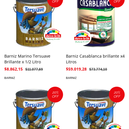
OFF
OFF
Barniz Marino Tersuave
Barniz Casablanca brillante x4
Brillante x 1/2 Litro
Litros
$8.862,15
$59.019,28
$11.077,69
$73.774,10
BARNIZ
BARNIZ
20
%
20
%
OFF
OFF